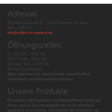
Adresse
Mendelssohnstraße 57 - 60325 Frankfurt am Main
069 - 74 88 16
info@coiffeur-im-westend.de
Öffnungszeiten
Di - Mi: 9.00 - 18.30 Uhr
Do - Fr: 9.00 - 20.00 Uhr
Samstag: 9.00 - 15.00 Uhr
Montag: geschlossen
(Bitte beachten Sie, dass Termine ausschließlich
telefonisch vereinbart werden können)
Unsere Produkte
Für nahezu alle Kopfhaut und Haarprobleme haben wir
durch unsere Zusammenarbeit mit La Biosthetique
garantiert eine Lösung. Die Qualität der Produkte und