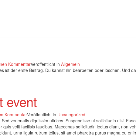
einen Kommentar
Veröffentlicht in
Allgemein
 ist der erste Beitrag. Du kannst ihn bearbeiten oder löschen. Und d
t event
nen Kommentar
Veröffentlicht in
Uncategorized
 Sed venenatis dignissim ultrices. Suspendisse ut sollicitudin nisi. Fusc
 quis velit facilisis faucibus. Maecenas sollicitudin lectus diam, non ve
ncidunt, urna ligula rutrum tellus, sit amet pharetra purus magna eu eni