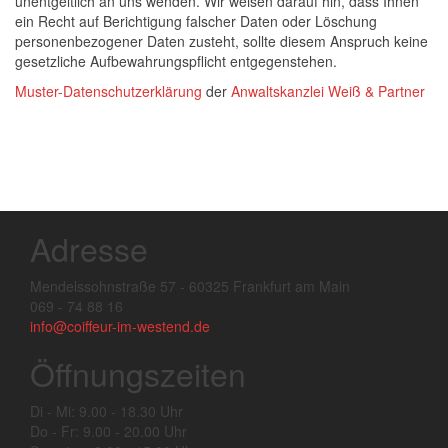
unentgeltlich an uns wenden. Wir weisen darauf hin, dass Ihnen
ein Recht auf Berichtigung falscher Daten oder Löschung
personenbezogener Daten zusteht, sollte diesem Anspruch keine
gesetzliche Aufbewahrungspflicht entgegenstehen.
Muster-Datenschutzerklärung
der
Anwaltskanzlei Weiß & Partner
Adresse
Mendelssohnstraße 57 - 60325 Frankfurt am Main
069 - 74 88 16
info@coiffeur-im-westend.de
Öffnungszeiten
Di - Mi: 9.00 - 18.30 Uhr
Do - Fr: 9.00 - 20.00 Uhr